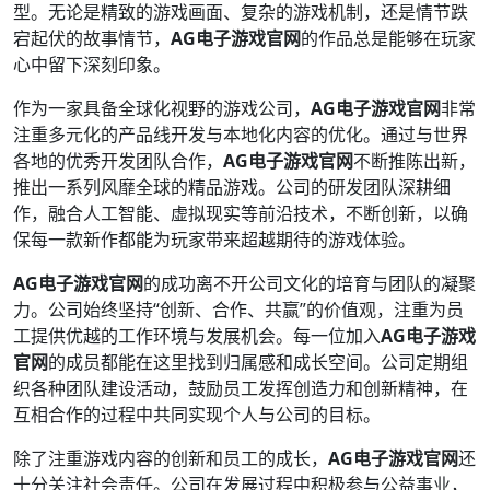
型。无论是精致的游戏画面、复杂的游戏机制，还是情节跌
宕起伏的故事情节，
AG电子游戏官网
的作品总是能够在玩家
心中留下深刻印象。
作为一家具备全球化视野的游戏公司，
AG电子游戏官网
非常
注重多元化的产品线开发与本地化内容的优化。通过与世界
各地的优秀开发团队合作，
AG电子游戏官网
不断推陈出新，
推出一系列风靡全球的精品游戏。公司的研发团队深耕细
作，融合人工智能、虚拟现实等前沿技术，不断创新，以确
保每一款新作都能为玩家带来超越期待的游戏体验。
AG电子游戏官网
的成功离不开公司文化的培育与团队的凝聚
力。公司始终坚持“创新、合作、共赢”的价值观，注重为员
工提供优越的工作环境与发展机会。每一位加入
AG电子游戏
官网
的成员都能在这里找到归属感和成长空间。公司定期组
织各种团队建设活动，鼓励员工发挥创造力和创新精神，在
互相合作的过程中共同实现个人与公司的目标。
除了注重游戏内容的创新和员工的成长，
AG电子游戏官网
还
十分关注社会责任。公司在发展过程中积极参与公益事业，